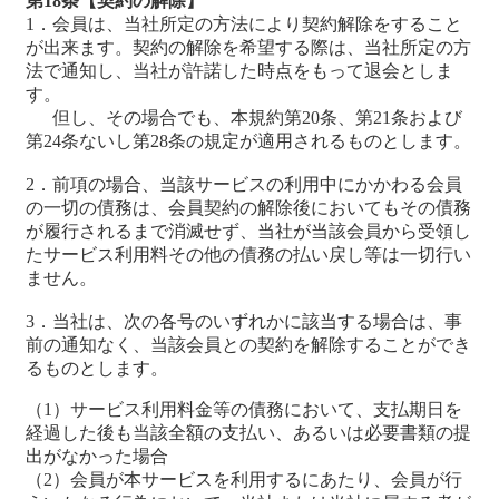
第18条【契約の解除】
1．会員は、当社所定の方法により契約解除をすること
が出来ます。契約の解除を希望する際は、当社所定の方
法で通知し、当社が許諾した時点をもって退会としま
す。
但し、その場合でも、本規約第20条、第21条および
第24条ないし第28条の規定が適用されるものとします。
2．前項の場合、当該サービスの利用中にかかわる会員
の一切の債務は、会員契約の解除後においてもその債務
が履行されるまで消滅せず、当社が当該会員から受領し
たサービス利用料その他の債務の払い戻し等は一切行い
ません。
3．当社は、次の各号のいずれかに該当する場合は、事
前の通知なく、当該会員との契約を解除することができ
るものとします。
（1）サービス利用料金等の債務において、支払期日を
経過した後も当該全額の支払い、あるいは必要書類の提
出がなかった場合
（2）会員が本サービスを利用するにあたり、会員が行