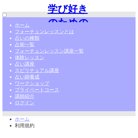
学び好き
のための
ホーム
フォーチュンレッスンとは
占い通信
占いの種類
占術一覧
講座|フォ
フォーチュンレッスン講座一覧
体験レッスン
ーチュン
占い講座
スピリチュアル講座
レッスン
占い師養成
ワークショップ
プライベートコース
講師紹介
ログイン
ホーム
利用規約