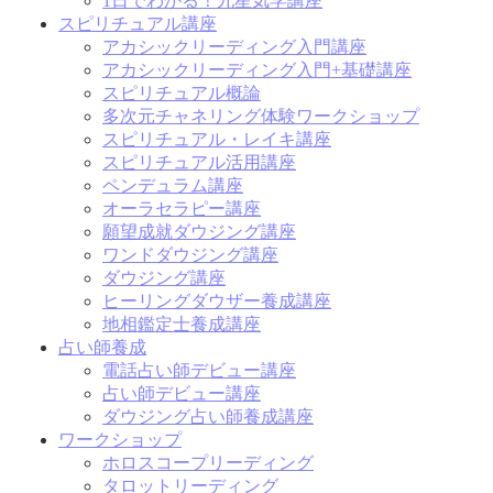
1日でわかる！九星気学講座
スピリチュアル講座
アカシックリーディング入門講座
アカシックリーディング入門+基礎講座
スピリチュアル概論
多次元チャネリング体験ワークショップ
スピリチュアル・レイキ講座
スピリチュアル活用講座
ペンデュラム講座
オーラセラピー講座
願望成就ダウジング講座
ワンドダウジング講座
ダウジング講座
ヒーリングダウザー養成講座
地相鑑定士養成講座
占い師養成
電話占い師デビュー講座
占い師デビュー講座
ダウジング占い師養成講座
ワークショップ
ホロスコープリーディング
タロットリーディング