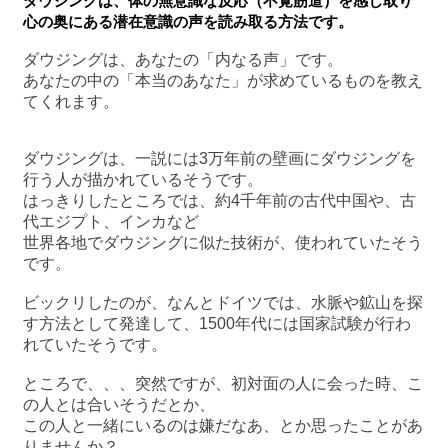
ダウジングは、体の無意識な反応（不覚筋道）を感じ取り
心の奥にある潜在意識の声を読み取る方法です。
ダウジングは、あなたの「内なる声」です。
あなたの中の「本当のあなた」が求めているものを教え
てくれます。
ダウジングは、一説には3万年前の壁画にダウジングを
行う人が描かれているそうです。
はっきりしたところでは、約4千年前の古代中国や、古
代エジプト、インカなど
世界各地でダウジングに似た技術が、使われていたそう
です。
ビックリしたのが、なんとドイツでは、水脈や鉱山を探
す方法として発達して、1500年代には国家試験が行わ
れていたそうです。
ところで、、、突然ですが、初対面の人に会った時、こ
の人とは合いそうだとか、
この人と一緒にいるのは嫌だなあ、とか思ったことがあ
りませんか？