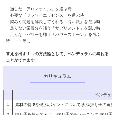
・適した「アロマオイル」を選ぶ時
・必要な「フラワーエッセンス」を選ぶ時
・悩みや問題を解決してくれる「占い法」を選ぶ時
・足りない栄養分を補う「サプリメント」を選ぶ時
・足りないパワーを補う「パワーストーン」を選ぶ
時・・・等に
答えを出す１つの方法論として、ペンデュラムに尋ねる
ことができます。
カリキュラム
ペンデュ
素材の特徴や選ぶポイントについて学ぶ/振り子の選び
１
振り子を使ってみよう/振り子のチューニング /振り子の
２