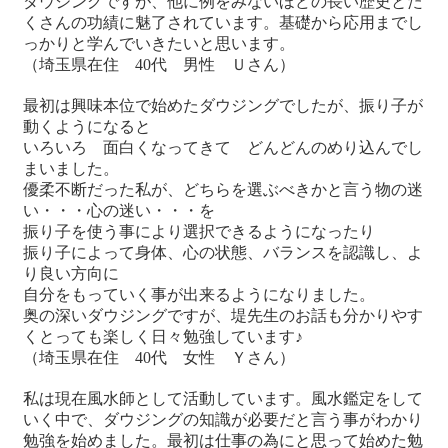
ダウジングですが、他に例をみないほどの長い歴史とた
くさんの功績に魅了されています。基礎から応用までし
っかりと学んでいきたいと思います。
（埼玉県在住 40代 男性 Ｕさん）
最初は興味本位で始めたダウジングでしたが、振り子が
動くようになると
いろいろ 面白くなってきて どんどんのめり込んでし
まいました。
優柔不断だった私が、どちらを選ぶべきかと言う物の迷
い・・・心の迷い・・・を
振り子を使う事により選択できるようになったり
振り子によって身体、心の状態、バランスを認識し、よ
り良い方向に
自分をもっていく事が出来るようになりました。
奥の深いダウジングですが、堤先生のお話も分かりやす
くとっても楽しく日々勉強しています♪
（埼玉県在住 40代 女性 Ｙさん）
私は現在風水師として活動しています。風水鑑定をして
いく中で、ダウジングの知識が必要だと言う事がわかり
勉強を始めました。最初は仕事の為にと思って始めた勉