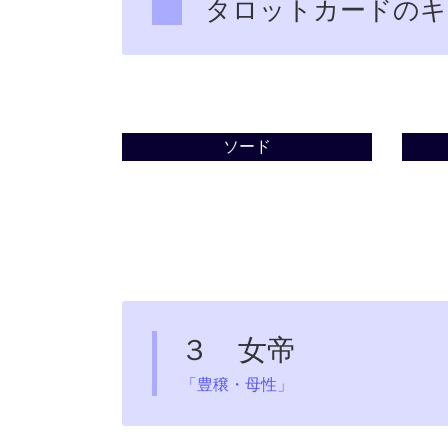
タロットカードのキ
ソード
３ 女帝
「豊穣・母性」