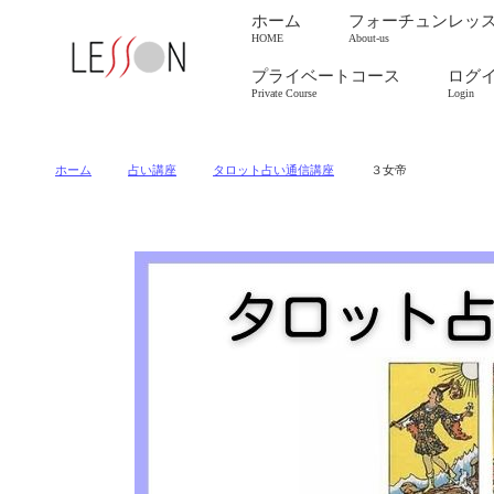
ホーム
フォーチュンレッ
HOME
About-us
プライベートコース
ログ
Private Course
Login
ホーム
占い講座
タロット占い通信講座
３女帝