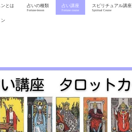
スンとは
占いの種類
占い講座
スピリチュアル講座
Fortune-lesson
Fortune course
Spiritual Course
イン