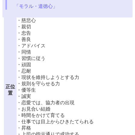
「モラル・道徳心」
・慈悲心
・親切
・忠告
・善良
・アドバイス
・同情
・習慣に従う
・頑固
・忍耐
・現状を維持しようとする力
・規則を守らせる力
正位
・優等生
置
・誠実
・恋愛では、協力者の出現
・お見合い結婚
・時間をかけて育てる
・仕事では目上からひきたてられる
・昇格
・上司の指示通りで成功する