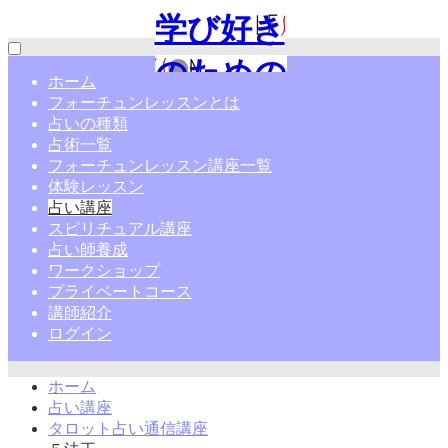
学び好き
のための
ホーム
フォーチュンレッスンとは
占い通信
占いの種類
占術一覧
講座|フォ
フォーチュンレッスン講座一覧
体験レッスン
ーチュン
占い講座
スピリチュアル講座
レッスン
占い師養成
ワークショップ
プライベートコース
講師紹介
ログイン
ホーム
占い講座
タロット占い通信講座